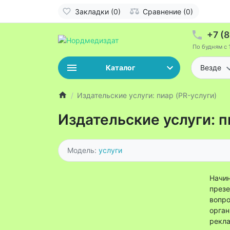
Закладки (0)
Сравнение (0)
+7 (
По будням с 
Каталог
Везде
Издательские услуги: пиар (PR-услуги)
Издательские услуги: п
Модель:
услуги
Начин
презе
вопро
орган
рекла